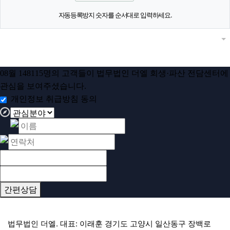
자동등록방지 숫자를 순서대로 입력하세요.
목록
답변
글쓰
게
08
월
148115
명의 고객들이
법무법인 더엘 회생·파산 전담센터
에
관심을 보여주셨습니다.
개인정보 취급방침 동의
간편상담
하단 네비
법무법인 더엘. 대표: 이래훈 경기도 고양시 일산동구 장백로