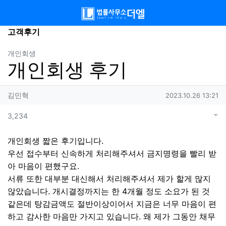
메뉴
고객후기
분류
개인회생
개인회생 후기
작성자 정보
작성자
작성일
김민혁
2023.10.26 13:21
컨텐츠 정보
목록
답변
글쓰
게
조회
3,234
본문
개인회생 짧은 후기입니다.
우선 접수부터 신속하게 처리해주셔서 금지명령을 빨리 받
아 마음이 편했구요.
서류 또한 대부분 대신해서 처리해주셔서 제가 할게 많지
않았습니다. 개시결정까지는 한 4개월 정도 소요가 된 것
같은데 탕감금액도 절반이상이어서 지금은 너무 마음이 편
하고 감사한 마음만 가지고 있습니다. 왜 제가 그동안 채무