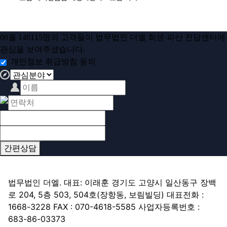
08
월
148115
명의 고객들이
법무법인 더엘 회생·파산 전담센터
에
관심을 보여주셨습니다.
개인정보 취급방침 동의
간편상담
하단 네비
법무법인 더엘. 대표: 이래훈 경기도 고양시 일산동구 장백
로 204, 5층 503, 504호(장항동, 보림빌딩) 대표전화 :
1668-3228 FAX : 070-4618-5585 사업자등록번호 :
683-86-03373