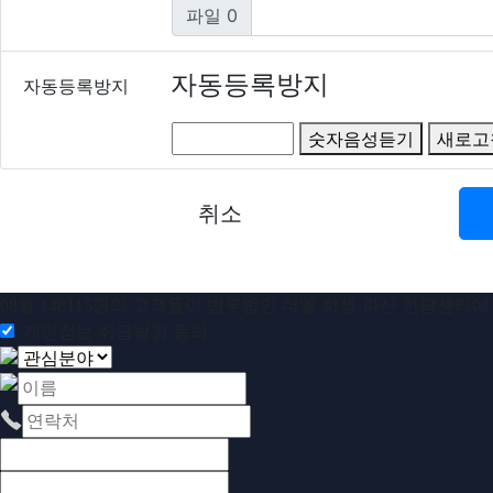
파일 0
자동등록방지
자동등록방지
숫자음성듣기
새로고
취소
08
월
148115
명의 고객들이
법무법인 더엘 회생·파산 전담센터
에
개인정보 취급방침 동의