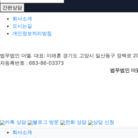
간편상담
하단 네비
회사소개
오시는길
개인정보처리방침
법무법인 더엘. 대표: 이래훈 경기도 고양시 일산동구 장백로 204, 5층
자등록번호 : 683-86-03373
법무법인 더
카톡 상담
블로그 방문
전화 상담
상담 신청
닫기
회사소개