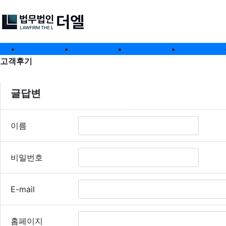
메인 메뉴
회사소개
변호사소개
개인회생
개인파산
전체 메뉴
고객후기
고객후기 글답변
글답변
필수
이름
필수
비밀번호
E-mail
홈페이지