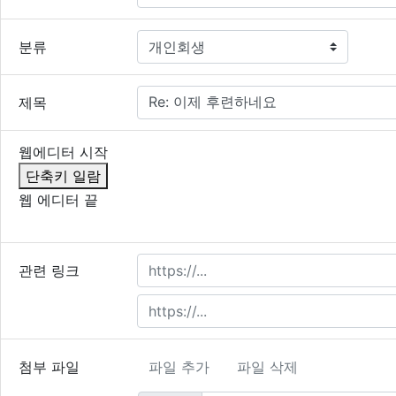
필수
분류
필수
제목
내용
필수
웹에디터 시작
단축키 일람
웹 에디터 끝
이모티콘
폰트어
동
관련 링크
첨부 파일
파일 추가
파일 삭제